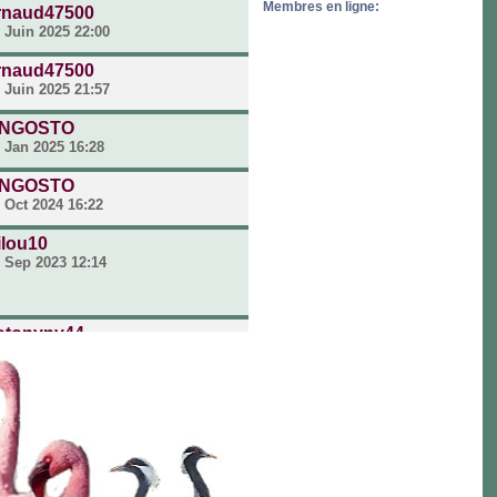
Membres en ligne:
rnaud47500
 Juin 2025 22:00
rnaud47500
 Juin 2025 21:57
NGOSTO
 Jan 2025 16:28
NGOSTO
 Oct 2024 16:22
ilou10
 Sep 2023 12:14
otonyny44
 Oct 2022 06:49
ea
 Fév 2021 20:23
ea
 Jan 2021 08:38