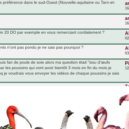
de préférence dans le sud-Ouest (Nouvelle-aquitaine ou Tarn-et-
a
16
a
16
om 20 DO par exemple en vous remerciant cordialement ?
A
02
nts n'ont pas pondu je ne sais pas pourquoi ?
A
03
is fan de poule de soie alors ma question était "issu d'œufs
P
 les poussins qui vont avoir bientôt 3 mois en fin du mois je
12
coq je voudrais vous envoyer les vidéos de chaque poussins je sais
T
03
u'un aurait-il? un contact.... si possible pas trop loin... je suis de
v
03
pas loin de la frontière Suisse.. vous connaissez un éleveur???
v
30