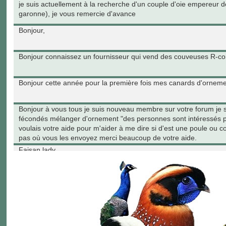
je suis actuellement à la recherche d'un couple d'oie empereur 
garonne), je vous remercie d'avance
Bonjour,
Bonjour connaissez un fournisseur qui vend des couveuses R-c
Bonjour cette année pour la première fois mes canards d'orneme
Bonjour à vous tous je suis nouveau membre sur votre forum je su
fécondés mélanger d'ornement "des personnes sont intéressés par
voulais votre aide pour m'aider à me dire si d'est une poule ou 
pas où vous les envoyez merci beaucoup de votre aide.
Faisan lady
bonsoir, je cherche une femelle lophophore ressplendissant.... quelq
Suisse... merci d'avance
bonjour, je cherche une jeune femelle lophophore resplendissant 
merci d'avance