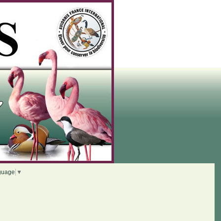
guage
▼