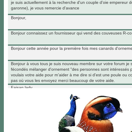
je suis actuellement à la recherche d'un couple d'oie empereur 
garonne), je vous remercie d'avance
Bonjour,
Bonjour connaissez un fournisseur qui vend des couveuses R-c
Bonjour cette année pour la première fois mes canards d'orneme
Bonjour à vous tous je suis nouveau membre sur votre forum je su
fécondés mélanger d'ornement "des personnes sont intéressés par
voulais votre aide pour m'aider à me dire si d'est une poule ou 
pas où vous les envoyez merci beaucoup de votre aide.
Faisan lady
bonsoir, je cherche une femelle lophophore ressplendissant.... quelq
Suisse... merci d'avance
bonjour, je cherche une jeune femelle lophophore resplendissant 
merci d'avance