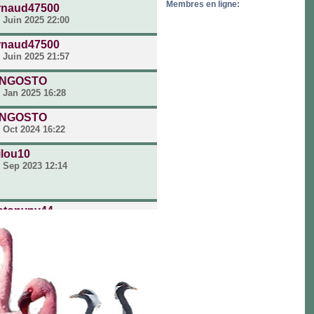
Membres en ligne:
rnaud47500
 Juin 2025 22:00
rnaud47500
 Juin 2025 21:57
NGOSTO
 Jan 2025 16:28
NGOSTO
 Oct 2024 16:22
ilou10
 Sep 2023 12:14
otonyny44
 Oct 2022 06:49
ea
 Fév 2021 20:23
ea
 Jan 2021 08:38