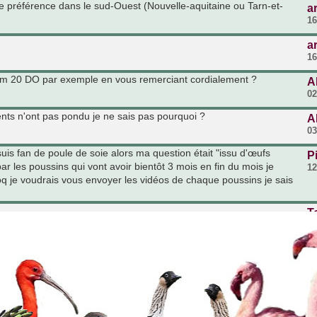
de préférence dans le sud-Ouest (Nouvelle-aquitaine ou Tarn-et-
a
16
a
16
om 20 DO par exemple en vous remerciant cordialement ?
A
02
nts n'ont pas pondu je ne sais pas pourquoi ?
A
03
is fan de poule de soie alors ma question était "issu d'œufs
P
 les poussins qui vont avoir bientôt 3 mois en fin du mois je
12
coq je voudrais vous envoyer les vidéos de chaque poussins je sais
T
03
u'un aurait-il? un contact.... si possible pas trop loin... je suis de
v
03
pas loin de la frontière Suisse.. vous connaissez un éleveur???
v
30