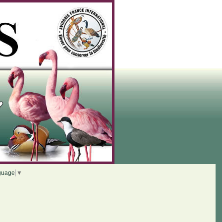
guage
▼