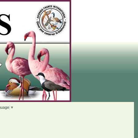
guage
▼