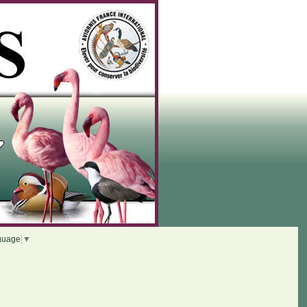
guage
▼