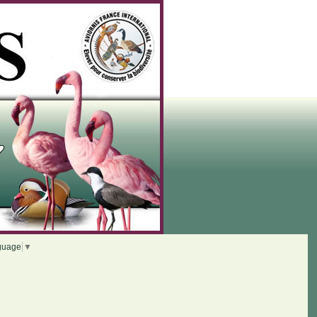
guage
▼