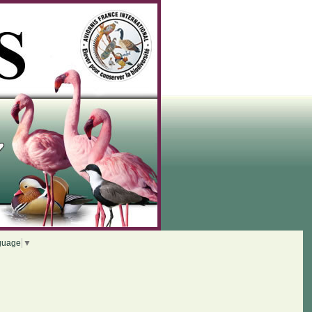
guage
▼