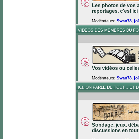
Les photos de vos a
reportages, c'est ici 
Modérateurs:
Swan78
,
jo
VIDEOS DES MEMBRES DU F
Vos vidéos ou celles 
Modérateurs:
Swan78
,
jo
ICI, ON PARLE DE TOUT... ET DE
Sondage, jeux, déba
discussions en tout