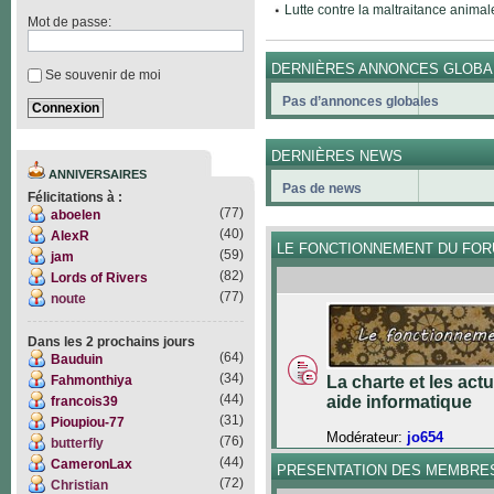
Lutte contre la maltraitance animal
Mot de passe:
DERNIÈRES ANNONCES GLOBA
Se souvenir de moi
Pas d’annonces globales
DERNIÈRES NEWS
ANNIVERSAIRES
Pas de news
Félicitations à :
(77)
aboelen
(40)
AlexR
LE FONCTIONNEMENT DU FO
(59)
jam
(82)
Lords of Rivers
(77)
noute
Dans les 2 prochains jours
(64)
Bauduin
(34)
Fahmonthiya
La charte et les act
(44)
aide informatique
francois39
(31)
Pioupiou-77
Modérateur:
jo654
(76)
butterfly
(44)
CameronLax
PRESENTATION DES MEMBRE
(72)
Christian