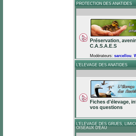
PROTECTION DES ANATIDES
Préservation, avenir
C.A.S.A.E.S
Modérateurs:
sarcellou
,
W
L'ELEVAGE DES ANATIDES
Fiches d'élevage, in
vos questions
L'ELEVAGE DES GRUES, LIMI
OISEAUX D'EAU