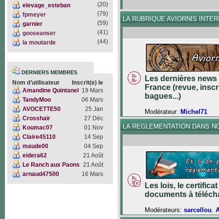
(20)
elevage_esteban
(79)
fpmeyer
LA RUBRIQUE AVIORNIS INTE
(59)
garnier
(41)
gooseanser
(44)
la moutarde
DERNIERS MEMBRES
Les dernières news 
Nom d’utilisateur
Inscrit(e) le
France (revue, inscr
Amandine Quintanel
19 Mars
bagues...)
TandyMoo
06 Mars
AVOCETTE50
25 Jan
Modérateur:
Michel71
Crosshair
27 Déc
LA REGLEMENTATION DANS N
Koumac07
01 Nov
Claire45110
14 Sep
maude00
04 Sep
eidera62
21 Août
Le Ranch aux Paons
21 Août
arnaud47500
16 Mars
Les lois, le certifica
documents à téléch
Modérateurs:
sarcellou
,