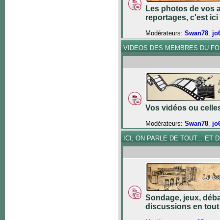
Les photos de vos a
reportages, c'est ici 
Modérateurs:
Swan78
,
jo
VIDEOS DES MEMBRES DU F
Vos vidéos ou celles 
Modérateurs:
Swan78
,
jo
ICI, ON PARLE DE TOUT... ET DE
Sondage, jeux, déba
discussions en tout