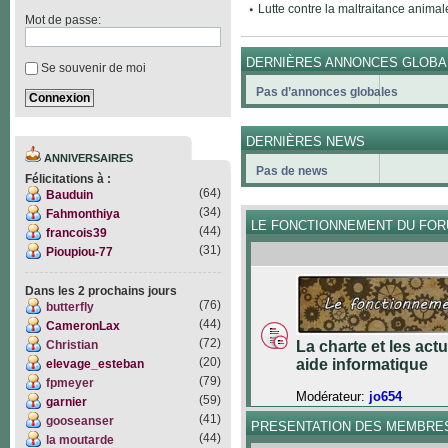
Lutte contre la maltraitance animal
Mot de passe:
DERNIÈRES ANNONCES GLOBA
Se souvenir de moi
Pas d’annonces globales
DERNIÈRES NEWS
ANNIVERSAIRES
Pas de news
Félicitations à :
(64)
Bauduin
(34)
Fahmonthiya
LE FONCTIONNEMENT DU FO
(44)
francois39
(31)
Pioupiou-77
Dans les 2 prochains jours
(76)
butterfly
(44)
CameronLax
(72)
Christian
La charte et les act
(20)
aide informatique
elevage_esteban
(79)
fpmeyer
Modérateur:
jo654
(59)
garnier
(41)
gooseanser
PRESENTATION DES MEMBRE
(44)
la moutarde