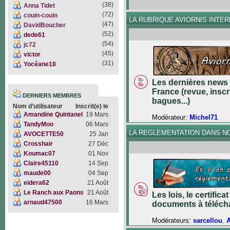
(38)
Anna Tidet
(72)
couin-couin
LA RUBRIQUE AVIORNIS INTE
(47)
DavidBoucher
(52)
dede61
(54)
jc72
(45)
victor
(31)
Yocéane18
Les dernières news 
France (revue, inscr
DERNIERS MEMBRES
bagues...)
Nom d’utilisateur
Inscrit(e) le
Amandine Quintanel
19 Mars
Modérateur:
Michel71
TandyMoo
06 Mars
LA REGLEMENTATION DANS N
AVOCETTE50
25 Jan
Crosshair
27 Déc
Koumac07
01 Nov
Claire45110
14 Sep
maude00
04 Sep
eidera62
21 Août
Le Ranch aux Paons
21 Août
Les lois, le certifica
arnaud47500
16 Mars
documents à téléch
Modérateurs:
sarcellou
,