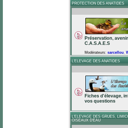
PROTECTION DES ANATIDES
Préservation, avenir
C.A.S.A.E.S
Modérateurs:
sarcellou
,
W
L'ELEVAGE DES ANATIDES
Fiches d'élevage, in
vos questions
L'ELEVAGE DES GRUES, LIMI
OISEAUX D'EAU