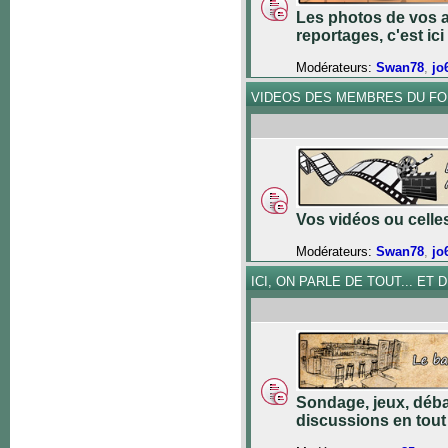
Les photos de vos a
reportages, c'est ici 
Modérateurs:
Swan78
,
jo
VIDEOS DES MEMBRES DU F
Vos vidéos ou celles 
Modérateurs:
Swan78
,
jo
ICI, ON PARLE DE TOUT... ET DE
Sondage, jeux, déba
discussions en tout