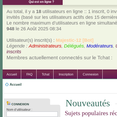
Qui est en ligne ?
Au total, il y a
18
utilisateurs en ligne :: 1 inscrit, 0 inv
invités (basé sur les utilisateurs actifs des 15 derniè
Le nombre maximum d’utilisateurs en ligne simultan
948
le 26 Août 2025 08:34
Utilisateur(s) inscrit(s) :
Majestic-12 [Bot]
Légende :
Administrateurs
,
Délégués
,
Modérateurs
,
inscrits
Membres actuellement connectés sur le Tchat :
Accueil
FAQ
Tchat
Inscription
Connexion
Accueil
Nouveautés
CONNEXION
Nom d’utilisateur :
Sujets populaires ré