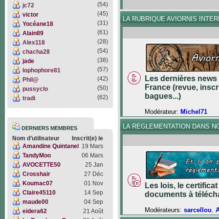
(54)
jc72
(45)
victor
LA RUBRIQUE AVIORNIS INTE
(31)
Yocéane18
(61)
Alain89
(28)
Alex118
(54)
chacha28
(38)
jade
(57)
lophophore81
Les dernières news 
(42)
Phil@
France (revue, inscr
(50)
pussyclo
bagues...)
(62)
tradi
Modérateur:
Michel71
LA REGLEMENTATION DANS N
DERNIERS MEMBRES
Nom d’utilisateur
Inscrit(e) le
Amandine Quintanel
19 Mars
TandyMoo
06 Mars
AVOCETTE50
25 Jan
Crosshair
27 Déc
Koumac07
01 Nov
Les lois, le certifica
Claire45110
14 Sep
documents à téléch
maude00
04 Sep
Modérateurs:
sarcellou
,
eidera62
21 Août