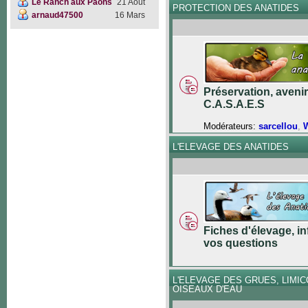
Le Ranch aux Paons
21 Août
PROTECTION DES ANATIDES
arnaud47500
16 Mars
Préservation, avenir
C.A.S.A.E.S
Modérateurs:
sarcellou
,
W
L'ELEVAGE DES ANATIDES
Fiches d'élevage, in
vos questions
L'ELEVAGE DES GRUES, LIMI
OISEAUX D'EAU