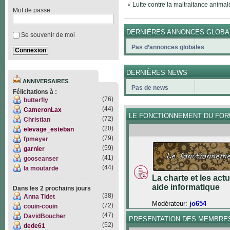
Lutte contre la maltraitance animal
Mot de passe:
DERNIÈRES ANNONCES GLOBA
Se souvenir de moi
Pas d’annonces globales
DERNIÈRES NEWS
ANNIVERSAIRES
Pas de news
Félicitations à :
(76)
butterfly
(44)
CameronLax
LE FONCTIONNEMENT DU FO
(72)
Christian
(20)
elevage_esteban
(79)
fpmeyer
(59)
garnier
(41)
gooseanser
(44)
la moutarde
La charte et les act
aide informatique
Dans les 2 prochains jours
(38)
Anna Tidet
Modérateur:
jo654
(72)
couin-couin
(47)
DavidBoucher
PRESENTATION DES MEMBRE
(52)
dede61