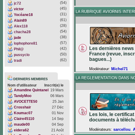
(54)
jc72
(45)
victor
LA RUBRIQUE AVIORNIS INTE
(31)
Yocéane18
(61)
Alain89
(28)
Alex118
(54)
chacha28
(38)
jade
(57)
lophophore81
Les dernières news 
(42)
Phil@
France (revue, inscr
(50)
pussyclo
bagues...)
(62)
tradi
Modérateur:
Michel71
LA REGLEMENTATION DANS N
DERNIERS MEMBRES
Nom d’utilisateur
Inscrit(e) le
Amandine Quintanel
19 Mars
TandyMoo
06 Mars
AVOCETTE50
25 Jan
Crosshair
27 Déc
Koumac07
01 Nov
Les lois, le certifica
Claire45110
14 Sep
documents à téléch
maude00
04 Sep
Modérateurs:
sarcellou
,
eidera62
21 Août