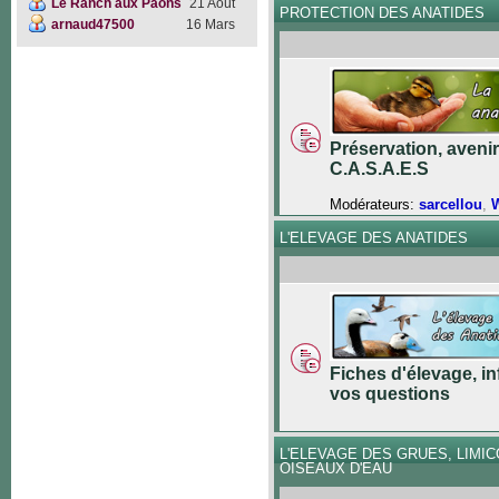
Le Ranch aux Paons
21 Août
PROTECTION DES ANATIDES
arnaud47500
16 Mars
Préservation, avenir
C.A.S.A.E.S
Modérateurs:
sarcellou
,
W
L'ELEVAGE DES ANATIDES
Fiches d'élevage, in
vos questions
L'ELEVAGE DES GRUES, LIMI
OISEAUX D'EAU