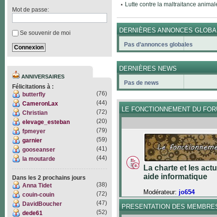
Lutte contre la maltraitance animal
Mot de passe:
DERNIÈRES ANNONCES GLOBA
Se souvenir de moi
Pas d’annonces globales
DERNIÈRES NEWS
ANNIVERSAIRES
Pas de news
Félicitations à :
(76)
butterfly
(44)
CameronLax
LE FONCTIONNEMENT DU FO
(72)
Christian
(20)
elevage_esteban
(79)
fpmeyer
(59)
garnier
(41)
gooseanser
(44)
la moutarde
La charte et les act
aide informatique
Dans les 2 prochains jours
(38)
Anna Tidet
Modérateur:
jo654
(72)
couin-couin
(47)
DavidBoucher
PRESENTATION DES MEMBRE
(52)
dede61