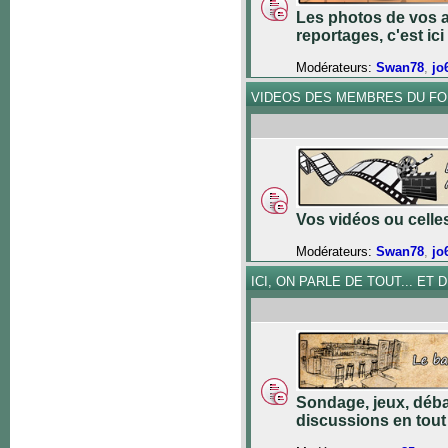
Les photos de vos a
reportages, c'est ici 
Modérateurs:
Swan78
,
jo
VIDEOS DES MEMBRES DU F
Vos vidéos ou celles 
Modérateurs:
Swan78
,
jo
ICI, ON PARLE DE TOUT... ET DE
Sondage, jeux, déba
discussions en tout