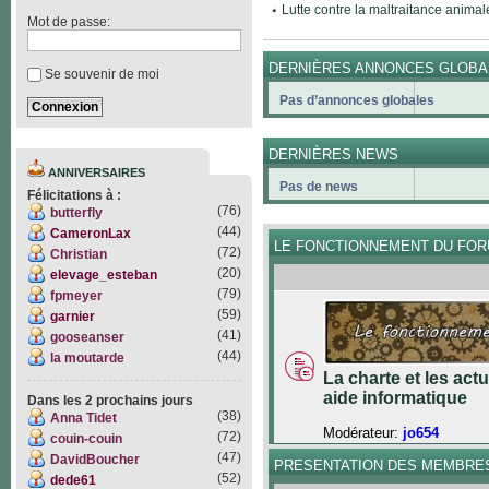
Lutte contre la maltraitance animal
Mot de passe:
DERNIÈRES ANNONCES GLOBA
Se souvenir de moi
Pas d’annonces globales
DERNIÈRES NEWS
ANNIVERSAIRES
Pas de news
Félicitations à :
(76)
butterfly
(44)
CameronLax
LE FONCTIONNEMENT DU FO
(72)
Christian
(20)
elevage_esteban
(79)
fpmeyer
(59)
garnier
(41)
gooseanser
(44)
la moutarde
La charte et les act
aide informatique
Dans les 2 prochains jours
(38)
Anna Tidet
Modérateur:
jo654
(72)
couin-couin
(47)
DavidBoucher
PRESENTATION DES MEMBRE
(52)
dede61