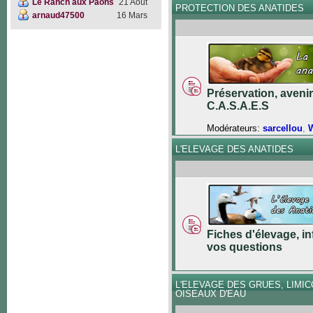
Le Ranch aux Paons
21 Août
PROTECTION DES ANATIDES
arnaud47500
16 Mars
Préservation, avenir
C.A.S.A.E.S
Modérateurs:
sarcellou
,
W
L'ELEVAGE DES ANATIDES
Fiches d'élevage, in
vos questions
L'ELEVAGE DES GRUES, LIMI
OISEAUX D'EAU