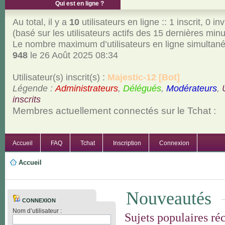
Qui est en ligne ?
Au total, il y a
10
utilisateurs en ligne :: 1 inscrit, 0 inv
(basé sur les utilisateurs actifs des 15 dernières min
Le nombre maximum d’utilisateurs en ligne simultan
948
le 26 Août 2025 08:34
Utilisateur(s) inscrit(s) :
Majestic-12 [Bot]
Légende :
Administrateurs
,
Délégués
,
Modérateurs
,
inscrits
Membres actuellement connectés sur le Tchat :
Accueil
FAQ
Tchat
Inscription
Connexion
Accueil
Nouveautés
CONNEXION
Nom d’utilisateur :
Sujets populaires ré