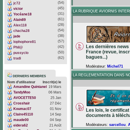
(54)
jc72
(45)
victor
LA RUBRIQUE AVIORNIS INTE
(31)
Yocéane18
(61)
Alain89
(28)
Alex118
(54)
chacha28
(38)
jade
(57)
lophophore81
Les dernières news 
(42)
Phil@
France (revue, inscr
(50)
pussyclo
bagues...)
(62)
tradi
Modérateur:
Michel71
LA REGLEMENTATION DANS N
DERNIERS MEMBRES
Nom d’utilisateur
Inscrit(e) le
Amandine Quintanel
19 Mars
TandyMoo
06 Mars
AVOCETTE50
25 Jan
Crosshair
27 Déc
Koumac07
01 Nov
Les lois, le certifica
Claire45110
14 Sep
documents à téléch
maude00
04 Sep
Modérateurs:
sarcellou
,
eidera62
21 Août