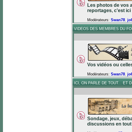
Les photos de vos a
reportages, c'est ici 
Modérateurs:
Swan78
,
jo
VIDEOS DES MEMBRES DU F
Vos vidéos ou celles 
Modérateurs:
Swan78
,
jo
ICI, ON PARLE DE TOUT... ET DE
Sondage, jeux, déba
discussions en tout