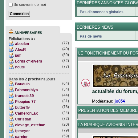
DERNIÈRES ANNONCES GLOB
Se souvenir de moi
Pas d’annonces globales
DERNIÈRES NEWS
ANNIVERSAIRES
Pas de news
Félicitations à :
(77)
aboelen
(40)
AlexR
LE FONCTIONNEMENT DU FO
(59)
jam
(82)
Lords of Rivers
(77)
noute
Dans les 2 prochains jours
(64)
Bauduin
(34)
Fahmonthiya
actualités du forum
(44)
francois39
Modérateur:
jo654
(31)
Pioupiou-77
(76)
butterfly
PRESENTATION DES MEMBRE
(44)
CameronLax
(72)
Christian
LA RUBRIQUE AVIORNIS INTE
(20)
elevage_esteban
(79)
fpmeyer
(59)
garnier