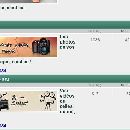
e, c'est ici!
SUJET(S)
MESS
Les
1036
42
photos
de vos
ges, c'est ici !
o654
ORUM
SUJET(S)
MESS
Vos
517
5
vidéos
ou
celles
du net,
o654