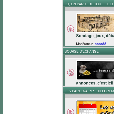
ICI, ON PARLE DE TOUT... ET D
Sondage, jeux, déba
Modérateur:
nono85
BOURSE D'ECHANGE
annonces, c'est ici!
LES PARTENAIRES DU FORU