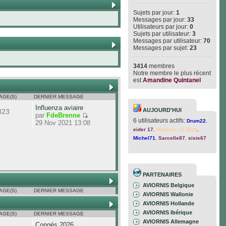
Sujets par jour:
1
Messages par jour:
33
Utilisateurs par jour:
0
Sujets par utilisateur:
3
Messages par utilisateur:
70
Messages par sujet:
23
3414
membres
Notre membre le plus récent
est
Amandine Quintanel
AGE(S)
DERNIER MESSAGE
Influenza aviaire
AUJOURD'HUI
823
par
FdeBrenne
6 utilisateurs actifs:
Drum22
,
29 Nov 2021 13:08
eider 17
,
Majestic-12 [Bot]
,
Michel71
,
Sarcelle87
,
sisie67
PARTENAIRES
AVIORNIS Belgique
AGE(S)
DERNIER MESSAGE
AVIORNIS Wallonie
AVIORNIS Hollande
AVIORNIS Ibérique
AGE(S)
DERNIER MESSAGE
AVIORNIS Allemagne
Congés 2026