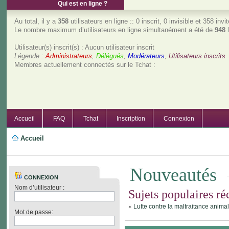
Qui est en ligne ?
Au total, il y a
358
utilisateurs en ligne :: 0 inscrit, 0 invisible et 358 in
Le nombre maximum d’utilisateurs en ligne simultanément a été de
948
l
Utilisateur(s) inscrit(s) : Aucun utilisateur inscrit
Légende :
Administrateurs
,
Délégués
,
Modérateurs
,
Utilisateurs inscrits
Membres actuellement connectés sur le Tchat :
Accueil
FAQ
Tchat
Inscription
Connexion
Accueil
Nouveautés
CONNEXION
Nom d’utilisateur :
Sujets populaires ré
Lutte contre la maltraitance anima
Mot de passe: