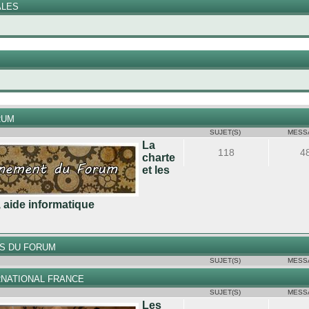
ALES
RUM
SUJET(S)
MESS
La
118
4
charte
et les
, aide informatique
S DU FORUM
SUJET(S)
MESS
RNATIONAL FRANCE
SUJET(S)
MESS
Les