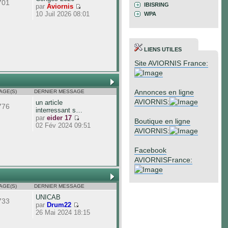
701
IBISRING
par
Aviornis
10 Juil 2026 08:01
WPA
LIENS UTILES
Site AVIORNIS France:
Annonces en ligne
AGE(S)
DERNIER MESSAGE
AVIORNIS:
un article
776
interressant s…
par
eider 17
Boutique en ligne
02 Fév 2024 09:51
AVIORNIS:
Facebook
AVIORNISFrance:
AGE(S)
DERNIER MESSAGE
UNICAB
733
par
Drum22
26 Mai 2024 18:15