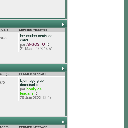
AGE(S)
DERNIER MESSAGE
incubation oeufs de
868
carol…
par
ANGOSTO
21 Mars 2026 15:51
AGE(S)
DERNIER MESSAGE
Ejointage grue
073
demoiselle
par
bouly de
lesdain
20 Juin 2023 13:47
AGE(S)
DERNIER MESSAGE