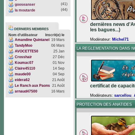
(41)
gooseanser
(44)
la moutarde
dernières news d'Av
DERNIERS MEMBRES
les bagues...)
Nom d’utilisateur
Inscrit(e) le
Modérateur:
Michel71
Amandine Quintanel
19 Mars
TandyMoo
06 Mars
LA REGLEMENTATION DANS 
AVOCETTE50
25 Jan
Crosshair
27 Déc
Koumac07
01 Nov
Claire45110
14 Sep
maude00
04 Sep
eidera62
21 Août
certificat de capac
Le Ranch aux Paons
21 Août
arnaud47500
16 Mars
Modérateurs:
sarcellou
,
PROTECTION DES ANATIDES