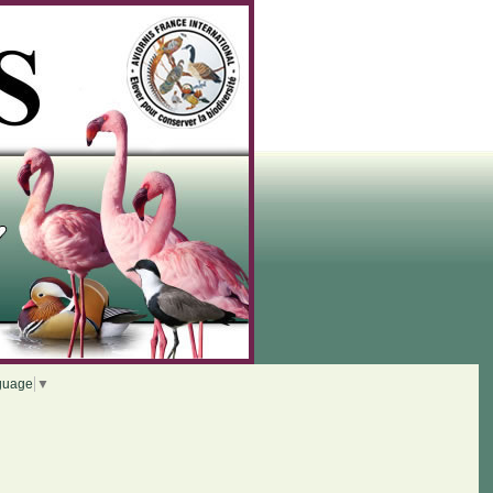
guage
▼