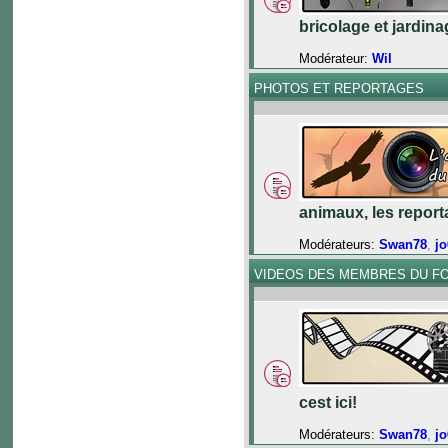
bricolage et jardinag
Modérateur:
Wil
PHOTOS ET REPORTAGES
animaux, les reporta
Modérateurs:
Swan78
,
j
VIDEOS DES MEMBRES DU F
cest ici!
Modérateurs:
Swan78
,
j