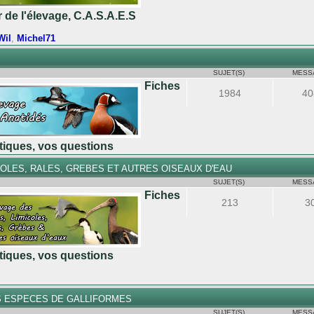
r de l'élevage, C.A.S.A.E.S
Wil
,
Michel71
SUJET(S)
MESS
Fiches
1984
40
atiques, vos questions
COLES, RALES, GREBES ET AUTRES OISEAUX D'EAU
SUJET(S)
MESS
Fiches
213
3
atiques, vos questions
S ESPECES DE GALLIFORMES
SUJET(S)
MESS