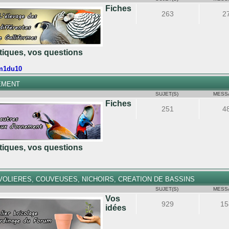
Fiches
263
2
atiques, vos questions
m1du10
EMENT
SUJET(S)
MESS
Fiches
251
4
atiques, vos questions
OLIERES, COUVEUSES, NICHOIRS, CREATION DE BASSINS
SUJET(S)
MESS
Vos
929
15
idées