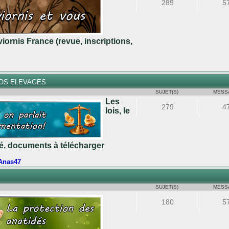
289
5
iornis France (revue, inscriptions,
NOS ELEVAGES
SUJET(S)
MESS
Les
279
4
lois, le
ité, documents à télécharger
Anas47
SUJET(S)
MESS
180
5