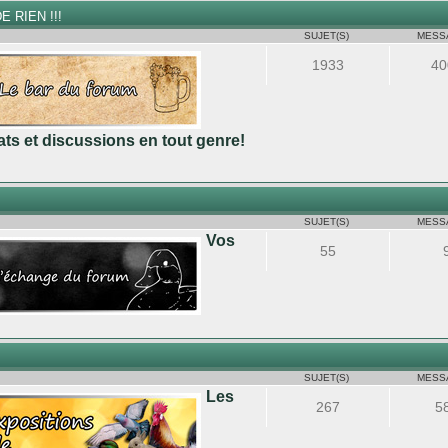
E RIEN !!!
SUJET(S)
MESS
1933
40
ts et discussions en tout genre!
SUJET(S)
MESS
Vos
55
M
SUJET(S)
MESS
Les
267
5