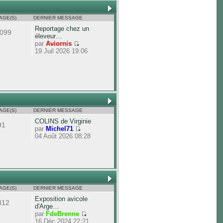
AGE(S)
DERNIER MESSAGE
Reportage chez un
099
éleveur…
par
Aviornis
19 Juil 2026 19:06
AGE(S)
DERNIER MESSAGE
COLINS de Virginie
91
par
Michel71
04 Août 2026 08:28
AGE(S)
DERNIER MESSAGE
Exposition avicole
812
d'Arge…
par
FdeBrenne
16 Déc 2024 22:21