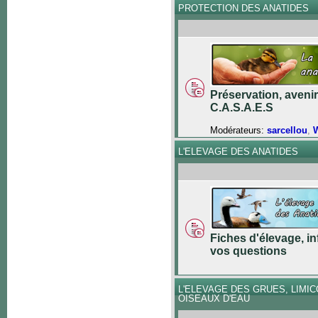
PROTECTION DES ANATIDES
Préservation, avenir
C.A.S.A.E.S
Modérateurs:
sarcellou
,
W
L'ELEVAGE DES ANATIDES
Fiches d'élevage, in
vos questions
L'ELEVAGE DES GRUES, LIMI
OISEAUX D'EAU