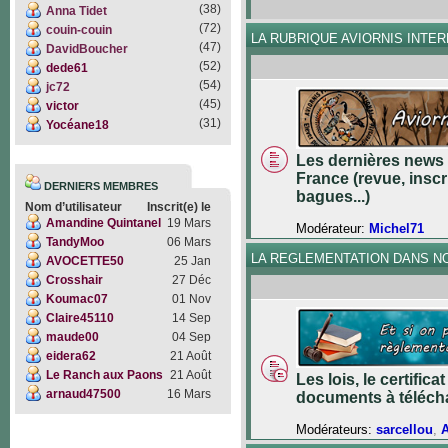
(38)
Anna Tidet
(72)
couin-couin
LA RUBRIQUE AVIORNIS INTE
(47)
DavidBoucher
(52)
dede61
(54)
jc72
(45)
victor
(31)
Yocéane18
Les dernières news 
France (revue, inscr
DERNIERS MEMBRES
bagues...)
Nom d’utilisateur
Inscrit(e) le
Amandine Quintanel
19 Mars
Modérateur:
Michel71
TandyMoo
06 Mars
LA REGLEMENTATION DANS N
AVOCETTE50
25 Jan
Crosshair
27 Déc
Koumac07
01 Nov
Claire45110
14 Sep
maude00
04 Sep
eidera62
21 Août
Le Ranch aux Paons
21 Août
Les lois, le certifica
arnaud47500
16 Mars
documents à téléch
Modérateurs:
sarcellou
,