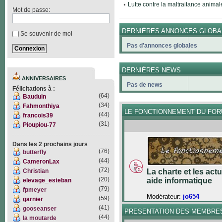
Lutte contre la maltraitance animal
Mot de passe:
DERNIÈRES ANNONCES GLOBA
Se souvenir de moi
Pas d’annonces globales
DERNIÈRES NEWS
ANNIVERSAIRES
Pas de news
Félicitations à :
(64)
Bauduin
(34)
Fahmonthiya
LE FONCTIONNEMENT DU FO
(44)
francois39
(31)
Pioupiou-77
Dans les 2 prochains jours
(76)
butterfly
(44)
CameronLax
(72)
Christian
La charte et les act
(20)
aide informatique
elevage_esteban
(79)
fpmeyer
Modérateur:
jo654
(59)
garnier
(41)
gooseanser
PRESENTATION DES MEMBRE
(44)
la moutarde