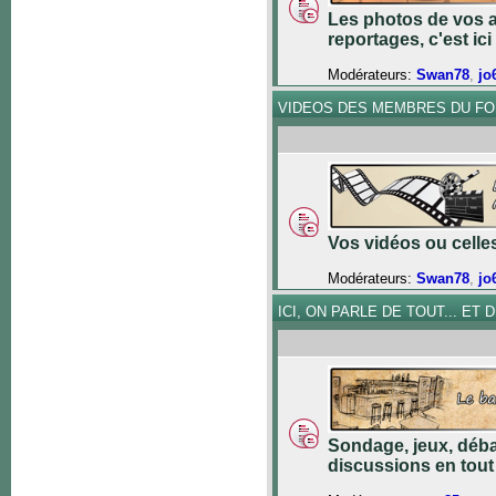
Les photos de vos a
reportages, c'est ici 
Modérateurs:
Swan78
,
jo
VIDEOS DES MEMBRES DU F
Vos vidéos ou celles 
Modérateurs:
Swan78
,
jo
ICI, ON PARLE DE TOUT... ET DE
Sondage, jeux, déba
discussions en tout