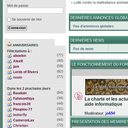
Lutte contre la maltraitance animal
Mot de passe:
DERNIÈRES ANNONCES GLOBA
Se souvenir de moi
Pas d’annonces globales
DERNIÈRES NEWS
ANNIVERSAIRES
Pas de news
Félicitations à :
(77)
aboelen
(40)
AlexR
LE FONCTIONNEMENT DU FO
(59)
jam
(82)
Lords of Rivers
(77)
noute
Dans les 2 prochains jours
(64)
Bauduin
(34)
Fahmonthiya
La charte et les act
(44)
aide informatique
francois39
(31)
Pioupiou-77
Modérateur:
jo654
(76)
butterfly
(44)
CameronLax
PRESENTATION DES MEMBRE
(72)
Christian