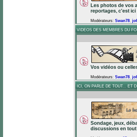
Les photos de vos a
reportages, c'est ici 
Modérateurs:
Swan78
,
jo
VIDEOS DES MEMBRES DU F
Vos vidéos ou celles 
Modérateurs:
Swan78
,
jo
ICI, ON PARLE DE TOUT... ET DE
Sondage, jeux, déba
discussions en tout