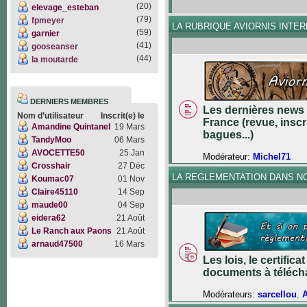
(20)
elevage_esteban
(79)
fpmeyer
LA RUBRIQUE AVIORNIS INTE
(59)
garnier
(41)
gooseanser
(44)
la moutarde
DERNIERS MEMBRES
Les dernières news 
Nom d’utilisateur
Inscrit(e) le
France (revue, inscr
Amandine Quintanel
19 Mars
bagues...)
TandyMoo
06 Mars
AVOCETTE50
25 Jan
Modérateur:
Michel71
Crosshair
27 Déc
LA REGLEMENTATION DANS N
Koumac07
01 Nov
Claire45110
14 Sep
maude00
04 Sep
eidera62
21 Août
Le Ranch aux Paons
21 Août
arnaud47500
16 Mars
Les lois, le certifica
documents à téléch
Modérateurs:
sarcellou
,