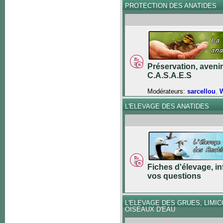
PROTECTION DES ANATIDES
Préservation, avenir
C.A.S.A.E.S
Modérateurs:
sarcellou
,
W
L'ELEVAGE DES ANATIDES
Fiches d'élevage, in
vos questions
L'ELEVAGE DES GRUES, LIMI
OISEAUX D'EAU