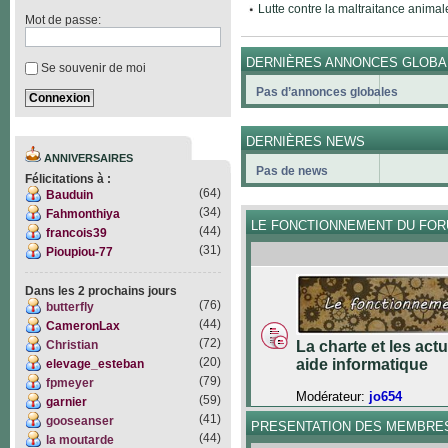
Lutte contre la maltraitance animal
Mot de passe:
DERNIÈRES ANNONCES GLOBA
Se souvenir de moi
Pas d’annonces globales
DERNIÈRES NEWS
ANNIVERSAIRES
Pas de news
Félicitations à :
(64)
Bauduin
(34)
Fahmonthiya
LE FONCTIONNEMENT DU FO
(44)
francois39
(31)
Pioupiou-77
Dans les 2 prochains jours
(76)
butterfly
(44)
CameronLax
(72)
Christian
La charte et les act
(20)
aide informatique
elevage_esteban
(79)
fpmeyer
Modérateur:
jo654
(59)
garnier
(41)
gooseanser
PRESENTATION DES MEMBRE
(44)
la moutarde