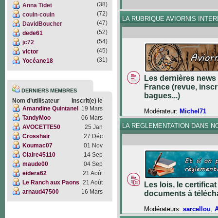
(38)
Anna Tidet
(72)
couin-couin
LA RUBRIQUE AVIORNIS INTE
(47)
DavidBoucher
(52)
dede61
(54)
jc72
(45)
victor
(31)
Yocéane18
Les dernières news 
France (revue, inscr
DERNIERS MEMBRES
bagues...)
Nom d’utilisateur
Inscrit(e) le
Amandine Quintanel
19 Mars
Modérateur:
Michel71
TandyMoo
06 Mars
LA REGLEMENTATION DANS N
AVOCETTE50
25 Jan
Crosshair
27 Déc
Koumac07
01 Nov
Claire45110
14 Sep
maude00
04 Sep
eidera62
21 Août
Le Ranch aux Paons
21 Août
Les lois, le certifica
arnaud47500
16 Mars
documents à téléch
Modérateurs:
sarcellou
,