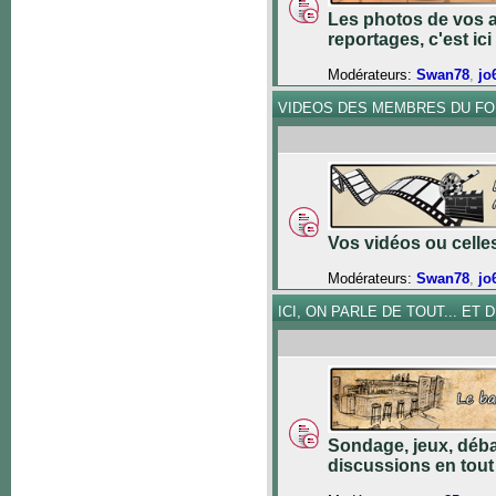
Les photos de vos a
reportages, c'est ici 
Modérateurs:
Swan78
,
jo
VIDEOS DES MEMBRES DU F
Vos vidéos ou celles 
Modérateurs:
Swan78
,
jo
ICI, ON PARLE DE TOUT... ET DE
Sondage, jeux, déba
discussions en tout