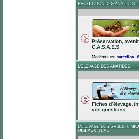
PROTECTION DES ANATIDES
Préservation, avenir
C.A.S.A.E.S
Modérateurs:
sarcellou
,
W
L'ELEVAGE DES ANATIDES
Fiches d'élevage, in
vos questions
L'ELEVAGE DES GRUES, LIMI
OISEAUX D'EAU