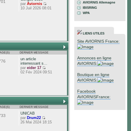
701
AVIORNIS Allemagne
par
Aviornis
10 Juil 2026 08:01
IBISRING
WPA
LIENS UTILES
Site AVIORNIS France:
AGE(S)
DERNIER MESSAGE
Annonces en ligne
un article
776
interressant s…
AVIORNIS:
par
eider 17
02 Fév 2024 09:51
Boutique en ligne
AVIORNIS:
Facebook
AVIORNISFrance:
AGE(S)
DERNIER MESSAGE
UNICAB
733
par
Drum22
26 Mai 2024 18:15