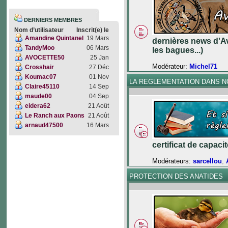
DERNIERS MEMBRES
Nom d’utilisateur
Inscrit(e) le
Amandine Quintanel
19 Mars
dernières news d'Av
TandyMoo
06 Mars
les bagues...)
AVOCETTE50
25 Jan
Modérateur:
Michel71
Crosshair
27 Déc
Koumac07
01 Nov
LA REGLEMENTATION DANS 
Claire45110
14 Sep
maude00
04 Sep
eidera62
21 Août
Le Ranch aux Paons
21 Août
arnaud47500
16 Mars
certificat de capac
Modérateurs:
sarcellou
,
PROTECTION DES ANATIDES