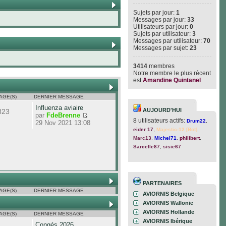
Sujets par jour:
1
Messages par jour:
33
Utilisateurs par jour:
0
Sujets par utilisateur:
3
Messages par utilisateur:
70
Messages par sujet:
23
3414
membres
Notre membre le plus récent
est
Amandine Quintanel
AGE(S)
DERNIER MESSAGE
Influenza aviaire
AUJOURD'HUI
823
par
FdeBrenne
8 utilisateurs actifs:
Drum22
,
29 Nov 2021 13:08
eider 17
,
Majestic-12 [Bot]
,
Marc13
,
Michel71
,
philibert
,
Sarcelle87
,
sisie67
PARTENAIRES
AGE(S)
DERNIER MESSAGE
AVIORNIS Belgique
AVIORNIS Wallonie
AVIORNIS Hollande
AGE(S)
DERNIER MESSAGE
AVIORNIS Ibérique
Congés 2026