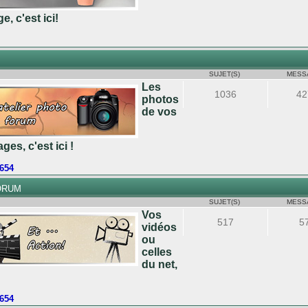
e, c'est ici!
SUJET(S)
MESS
Les
1036
42
photos
de vos
ges, c'est ici !
o654
ORUM
SUJET(S)
MESS
Vos
517
5
vidéos
ou
celles
du net,
o654