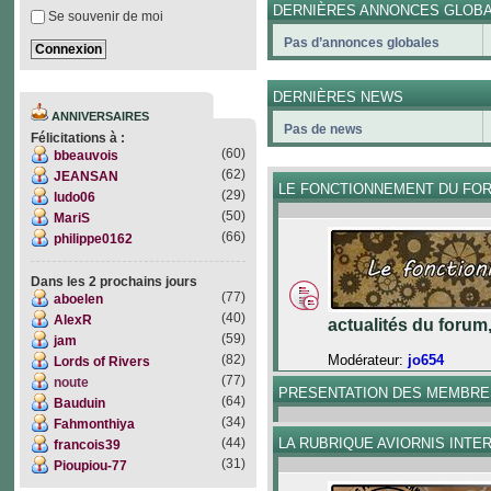
DERNIÈRES ANNONCES GLOB
Se souvenir de moi
Pas d’annonces globales
DERNIÈRES NEWS
ANNIVERSAIRES
Pas de news
Félicitations à :
(60)
bbeauvois
(62)
JEANSAN
LE FONCTIONNEMENT DU FO
(29)
ludo06
(50)
MariS
(66)
philippe0162
Dans les 2 prochains jours
(77)
aboelen
(40)
AlexR
actualités du forum
(59)
jam
Modérateur:
jo654
(82)
Lords of Rivers
(77)
noute
PRESENTATION DES MEMBRE
(64)
Bauduin
(34)
Fahmonthiya
LA RUBRIQUE AVIORNIS INTE
(44)
francois39
(31)
Pioupiou-77