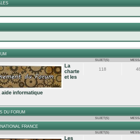
ALES
RUM
SUJET(S)
MESS
La
118
4
charte
et les
, aide informatique
S DU FORUM
SUJET(S)
MESS
RNATIONAL FRANCE
SUJET(S)
MESS
Les