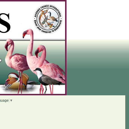
guage
▼