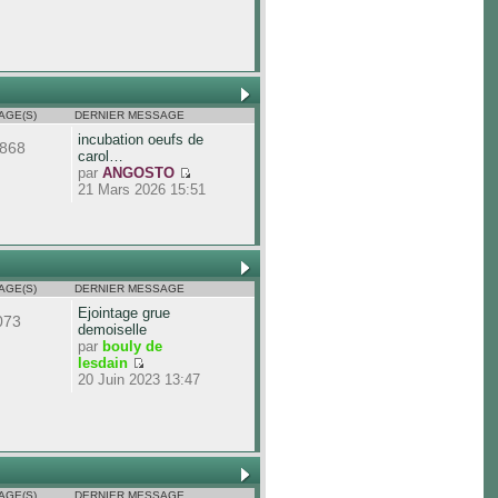
AGE(S)
DERNIER MESSAGE
incubation oeufs de
868
carol…
par
ANGOSTO
21 Mars 2026 15:51
AGE(S)
DERNIER MESSAGE
Ejointage grue
073
demoiselle
par
bouly de
lesdain
20 Juin 2023 13:47
AGE(S)
DERNIER MESSAGE