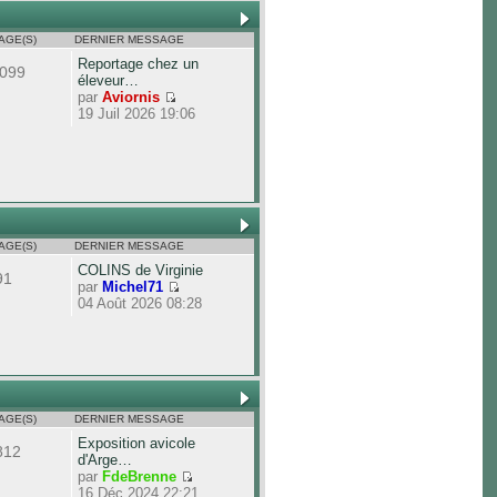
AGE(S)
DERNIER MESSAGE
Reportage chez un
099
éleveur…
par
Aviornis
19 Juil 2026 19:06
AGE(S)
DERNIER MESSAGE
COLINS de Virginie
91
par
Michel71
04 Août 2026 08:28
AGE(S)
DERNIER MESSAGE
Exposition avicole
812
d'Arge…
par
FdeBrenne
16 Déc 2024 22:21