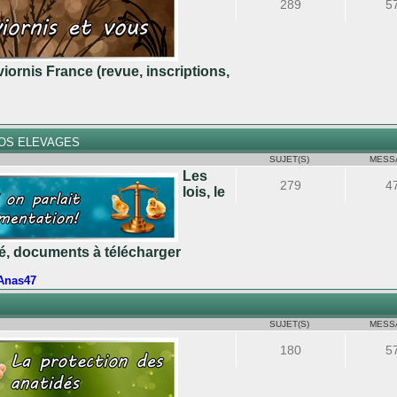
289
5
iornis France (revue, inscriptions,
NOS ELEVAGES
SUJET(S)
MESS
Les
279
4
lois, le
ité, documents à télécharger
Anas47
SUJET(S)
MESS
180
5