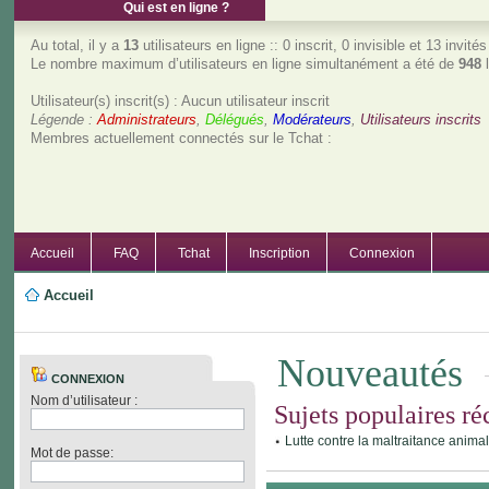
Qui est en ligne ?
Au total, il y a
13
utilisateurs en ligne :: 0 inscrit, 0 invisible et 13 invit
Le nombre maximum d’utilisateurs en ligne simultanément a été de
948
l
Utilisateur(s) inscrit(s) : Aucun utilisateur inscrit
Légende :
Administrateurs
,
Délégués
,
Modérateurs
,
Utilisateurs inscrits
Membres actuellement connectés sur le Tchat :
Accueil
FAQ
Tchat
Inscription
Connexion
Accueil
Nouveautés
CONNEXION
Nom d’utilisateur :
Sujets populaires ré
Lutte contre la maltraitance anima
Mot de passe: