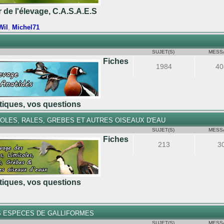
r de l'élevage, C.A.S.A.E.S
Wil
,
Michel71
SUJET(S)
MESS
Fiches
1984
40
atiques, vos questions
COLES, RALES, GREBES ET AUTRES OISEAUX D'EAU
SUJET(S)
MESS
Fiches
213
3
atiques, vos questions
S ESPECES DE GALLIFORMES
SUJET(S)
MESS