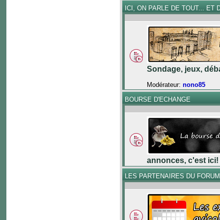
ICI, ON PARLE DE TOUT... ET D
Sondage, jeux, déba
Modérateur:
nono85
BOURSE D'ECHANGE
annonces, c'est ici!
LES PARTENAIRES DU FORU