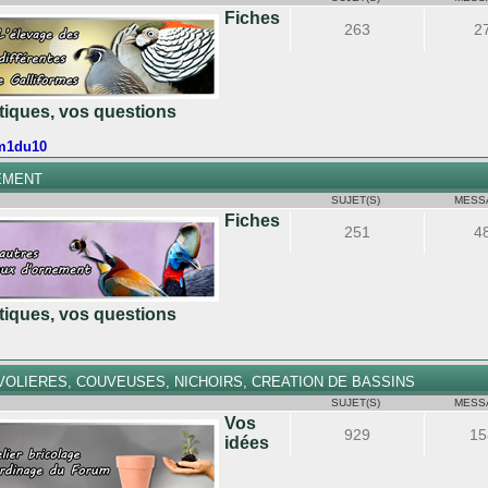
Fiches
263
2
atiques, vos questions
m1du10
EMENT
SUJET(S)
MESS
Fiches
251
4
atiques, vos questions
OLIERES, COUVEUSES, NICHOIRS, CREATION DE BASSINS
SUJET(S)
MESS
Vos
929
15
idées