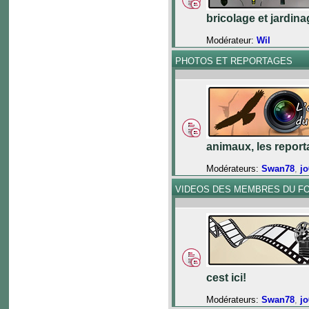
bricolage et jardinag
Modérateur:
Wil
PHOTOS ET REPORTAGES
animaux, les reporta
Modérateurs:
Swan78
,
j
VIDEOS DES MEMBRES DU F
cest ici!
Modérateurs:
Swan78
,
j