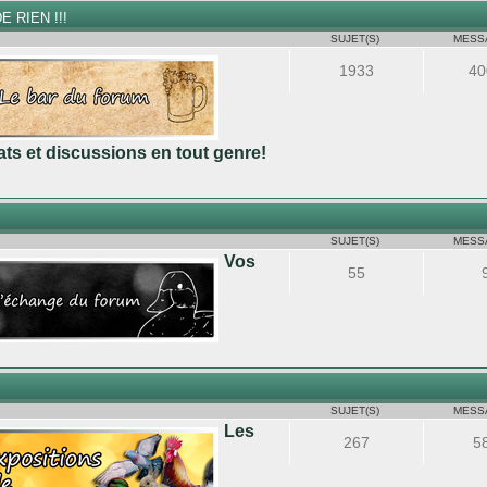
E RIEN !!!
SUJET(S)
MESS
1933
40
ts et discussions en tout genre!
SUJET(S)
MESS
Vos
55
M
SUJET(S)
MESS
Les
267
5