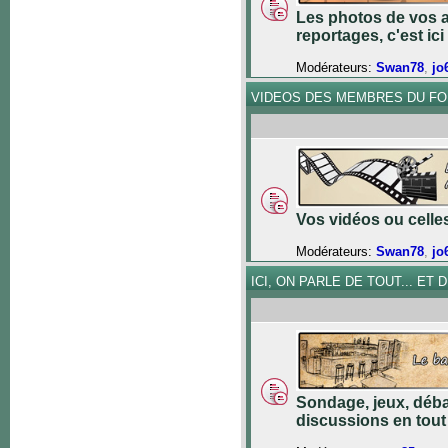
Les photos de vos a
reportages, c'est ici 
Modérateurs:
Swan78
,
jo
VIDEOS DES MEMBRES DU F
Vos vidéos ou celles 
Modérateurs:
Swan78
,
jo
ICI, ON PARLE DE TOUT... ET DE
Sondage, jeux, déba
discussions en tout