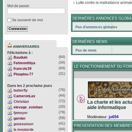
Lutte contre la maltraitance animal
Mot de passe:
DERNIÈRES ANNONCES GLOBA
Se souvenir de moi
Pas d’annonces globales
DERNIÈRES NEWS
ANNIVERSAIRES
Pas de news
Félicitations à :
(64)
Bauduin
(34)
Fahmonthiya
LE FONCTIONNEMENT DU FO
(44)
francois39
(31)
Pioupiou-77
Dans les 2 prochains jours
(76)
butterfly
(44)
CameronLax
(72)
Christian
La charte et les act
(20)
aide informatique
elevage_esteban
(79)
fpmeyer
Modérateur:
jo654
(59)
garnier
(41)
gooseanser
PRESENTATION DES MEMBRE
(44)
la moutarde