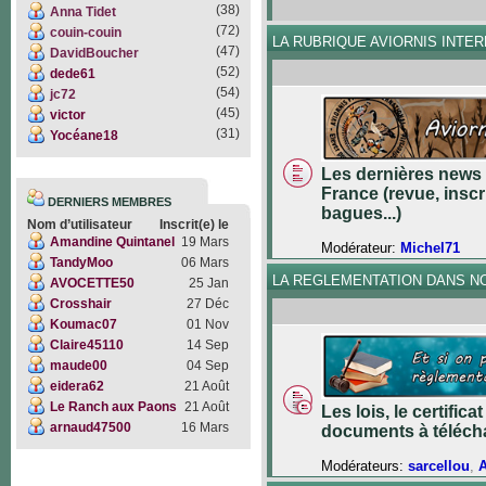
(38)
Anna Tidet
(72)
couin-couin
LA RUBRIQUE AVIORNIS INTE
(47)
DavidBoucher
(52)
dede61
(54)
jc72
(45)
victor
(31)
Yocéane18
Les dernières news 
France (revue, inscr
DERNIERS MEMBRES
bagues...)
Nom d’utilisateur
Inscrit(e) le
Amandine Quintanel
19 Mars
Modérateur:
Michel71
TandyMoo
06 Mars
LA REGLEMENTATION DANS N
AVOCETTE50
25 Jan
Crosshair
27 Déc
Koumac07
01 Nov
Claire45110
14 Sep
maude00
04 Sep
eidera62
21 Août
Le Ranch aux Paons
21 Août
Les lois, le certifica
arnaud47500
16 Mars
documents à téléch
Modérateurs:
sarcellou
,