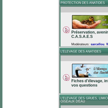
PROTECTION DES ANATIDES
Préservation, avenir
C.A.S.A.E.S
Modérateurs:
sarcellou
,
W
L'ELEVAGE DES ANATIDES
Fiches d'élevage, in
vos questions
L'ELEVAGE DES GRUES, LIMI
OISEAUX D'EAU