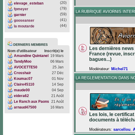
(20)
elevage_esteban
(79)
fpmeyer
LA RUBRIQUE AVIORNIS INTE
(59)
garnier
(41)
gooseanser
(44)
la moutarde
DERNIERS MEMBRES
Les dernières news 
Nom d’utilisateur
Inscrit(e) le
France (revue, inscr
Amandine Quintanel
19 Mars
bagues...)
TandyMoo
06 Mars
AVOCETTE50
25 Jan
Modérateur:
Michel71
Crosshair
27 Déc
LA REGLEMENTATION DANS N
Koumac07
01 Nov
Claire45110
14 Sep
maude00
04 Sep
eidera62
21 Août
Le Ranch aux Paons
21 Août
arnaud47500
16 Mars
Les lois, le certifica
documents à téléch
Modérateurs:
sarcellou
,