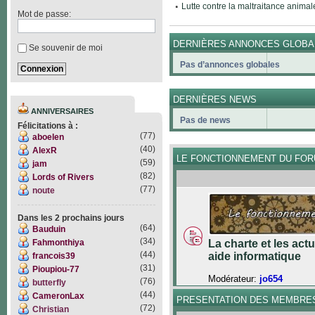
Lutte contre la maltraitance animal
Mot de passe:
DERNIÈRES ANNONCES GLOBA
Se souvenir de moi
Pas d’annonces globales
DERNIÈRES NEWS
ANNIVERSAIRES
Pas de news
Félicitations à :
(77)
aboelen
(40)
AlexR
LE FONCTIONNEMENT DU FO
(59)
jam
(82)
Lords of Rivers
(77)
noute
Dans les 2 prochains jours
(64)
Bauduin
(34)
Fahmonthiya
La charte et les act
(44)
aide informatique
francois39
(31)
Pioupiou-77
Modérateur:
jo654
(76)
butterfly
(44)
CameronLax
PRESENTATION DES MEMBRE
(72)
Christian