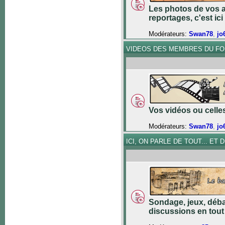
Les photos de vos a
reportages, c'est ici 
Modérateurs:
Swan78
,
jo
VIDEOS DES MEMBRES DU F
Vos vidéos ou celles 
Modérateurs:
Swan78
,
jo
ICI, ON PARLE DE TOUT... ET DE
Sondage, jeux, déba
discussions en tout