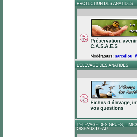
PROTECTION DES ANATIDES
Préservation, avenir
C.A.S.A.E.S
Modérateurs:
sarcellou
,
W
L'ELEVAGE DES ANATIDES
Fiches d'élevage, in
vos questions
L'ELEVAGE DES GRUES, LIMI
OISEAUX D'EAU