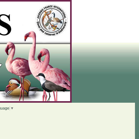
guage
▼