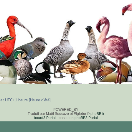
est UTC+1 heure [Heure d’été]
POWERED_BY
Traduit par Maël Soucaze et Elglobo ©
phpBB.fr
board3 Portal
- based on
phpBB3 Portal