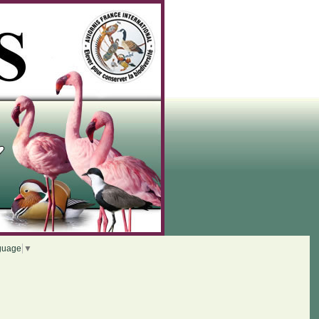
guage
▼