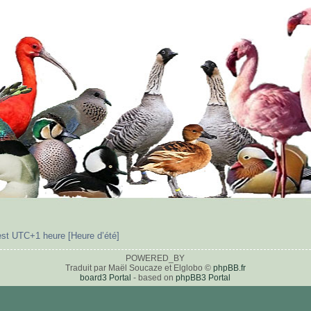
est UTC+1 heure [Heure d’été]
POWERED_BY
Traduit par Maël Soucaze et Elglobo ©
phpBB.fr
board3 Portal
- based on
phpBB3 Portal