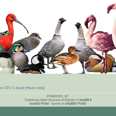
est UTC+1 heure [Heure d’été]
POWERED_BY
Traduit par Maël Soucaze et Elglobo ©
phpBB.fr
board3 Portal
- based on
phpBB3 Portal