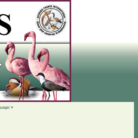
guage
▼