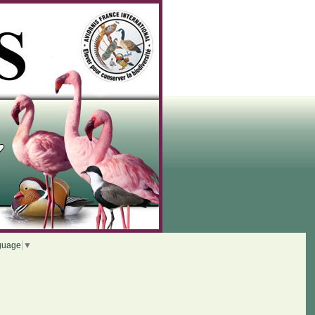
guage
▼