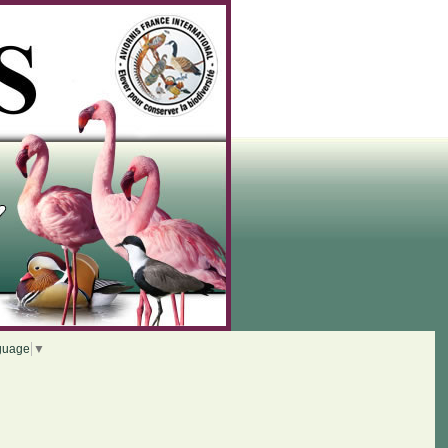
guage
▼