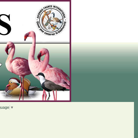
guage
▼