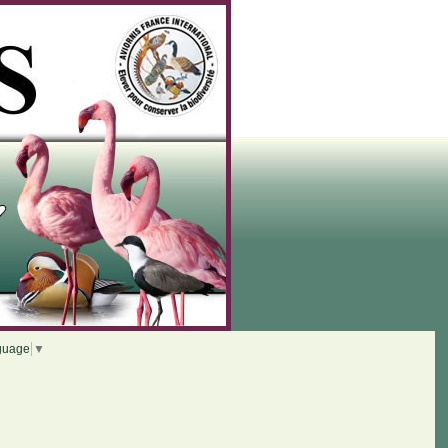
guage
▼