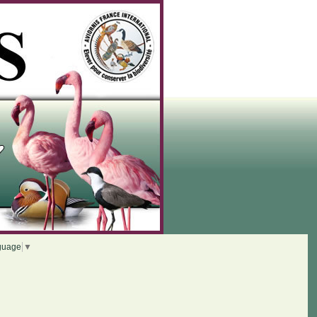
guage
▼