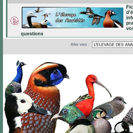
Fi
d'é
inf
pra
vo
questions
Aller vers :