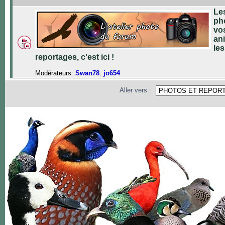
Le
ph
vo
an
les
reportages, c'est ici !
Modérateurs:
Swan78
,
jo654
Aller vers :