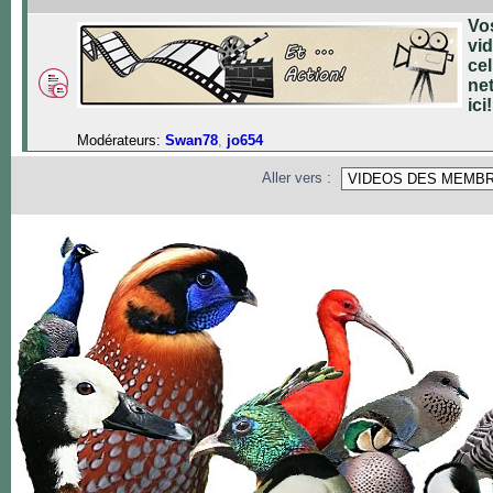
Vo
vi
cel
net
ici!
Modérateurs:
Swan78
,
jo654
Aller vers :