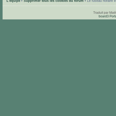
L’équipe
•
Supprimer tous les cookies du forum
• Le fuseau horaire 
Traduit par Maë
board3 Port