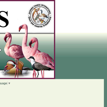
guage
▼