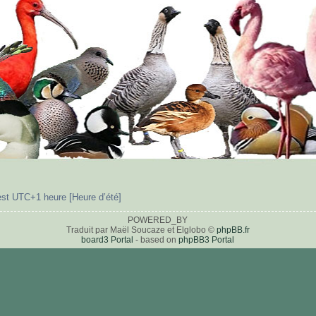
est UTC+1 heure [Heure d’été]
POWERED_BY
Traduit par Maël Soucaze et Elglobo ©
phpBB.fr
board3 Portal
- based on
phpBB3 Portal